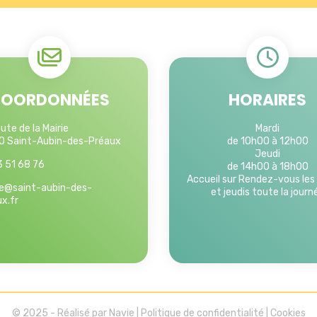
OORDONNÉES
HORAIRES
ute de la Mairie
Mardi
 Saint-Aubin-des-Préaux
de 10h00 à 12h00
Jeudi
 51 68 76
de 14h00 à 18h00
Accueil sur Rendez-vous les
ie@saint-aubin-des-
et jeudis toute la journ
x.fr
© 2025 - Réalisé par
Navie
|
Politique de confidentialité
|
Cookies