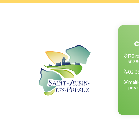
C
173 ro
50380
02 33
mair
preau