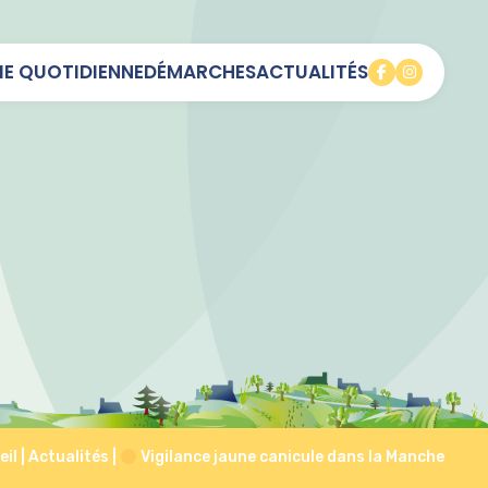
IE QUOTIDIENNE
DÉMARCHES
ACTUALITÉS
eil
|
Actualités
|
Vigilance jaune canicule dans la Manche