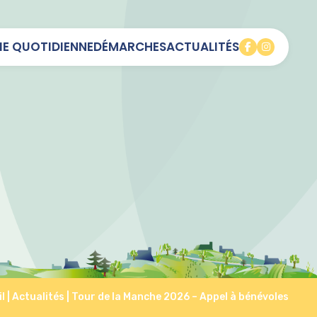
IE QUOTIDIENNE
DÉMARCHES
ACTUALITÉS
l
|
Actualités
|
Tour de la Manche 2026 – Appel à bénévoles