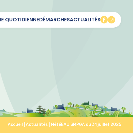
IE QUOTIDIENNE
DÉMARCHES
ACTUALITÉS
Accueil
|
Actualités
|
MétéEAU SMPGA du 31 juillet 2025