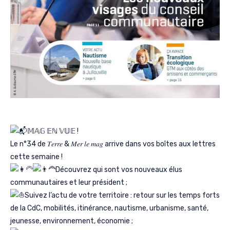
𝕄𝔸𝔾 𝔼ℕ 𝕍𝕌𝔼 !
Le n°34 de 𝑇𝑒𝑟𝑟𝑒 & 𝑀𝑒𝑟 𝑙𝑒 𝑚𝑎𝑔 arrive dans vos boîtes aux lettres
cette semaine !
Découvrez qui sont vos nouveaux élus
communautaires et leur président ;
Suivez l’actu de votre territoire : retour sur les temps forts
de la CdC, mobilités, itinérance, nautisme, urbanisme, santé,
jeunesse, environnement, économie ;