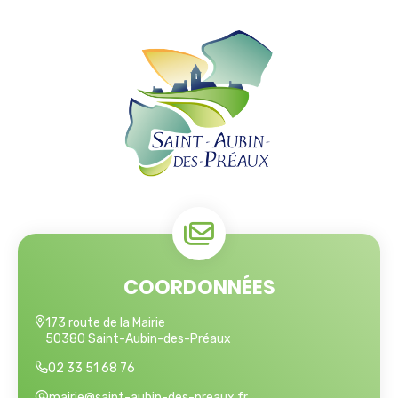
COORDONNÉES
173 route de la Mairie
50380 Saint-Aubin-des-Préaux
02 33 51 68 76
mairie@saint-aubin-des-preaux.fr